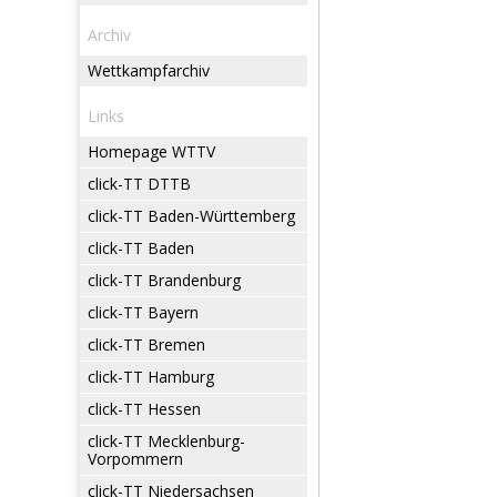
Archiv
Wettkampfarchiv
Links
Homepage WTTV
click-TT DTTB
click-TT Baden-Württemberg
click-TT Baden
click-TT Brandenburg
click-TT Bayern
click-TT Bremen
click-TT Hamburg
click-TT Hessen
click-TT Mecklenburg-
Vorpommern
click-TT Niedersachsen