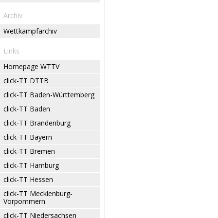
Archiv
Wettkampfarchiv
Links
Homepage WTTV
click-TT DTTB
click-TT Baden-Württemberg
click-TT Baden
click-TT Brandenburg
click-TT Bayern
click-TT Bremen
click-TT Hamburg
click-TT Hessen
click-TT Mecklenburg-
Vorpommern
click-TT Niedersachsen