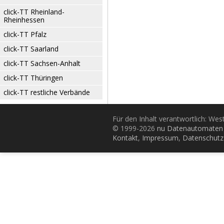
click-TT Rheinland-
Rheinhessen
click-TT Pfalz
click-TT Saarland
click-TT Sachsen-Anhalt
click-TT Thüringen
click-TT restliche Verbände
Für den Inhalt verantwortlich: Wes
© 1999-2026
nu Datenautomaten 
Kontakt
,
Impressum
,
Datenschutz