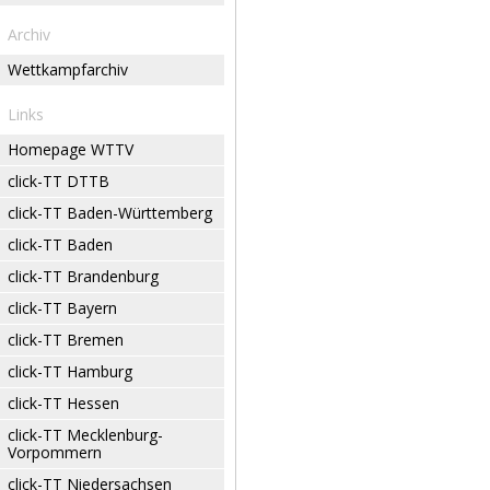
Archiv
Wettkampfarchiv
Links
Homepage WTTV
click-TT DTTB
click-TT Baden-Württemberg
click-TT Baden
click-TT Brandenburg
click-TT Bayern
click-TT Bremen
click-TT Hamburg
click-TT Hessen
click-TT Mecklenburg-
Vorpommern
click-TT Niedersachsen