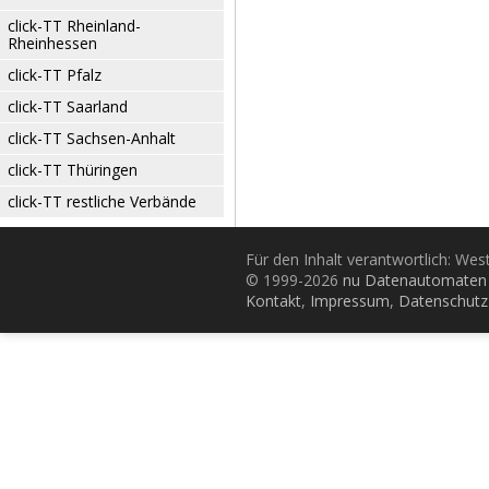
click-TT Rheinland-
Rheinhessen
click-TT Pfalz
click-TT Saarland
click-TT Sachsen-Anhalt
click-TT Thüringen
click-TT restliche Verbände
Für den Inhalt verantwortlich: Wes
© 1999-2026
nu Datenautomaten 
Kontakt
,
Impressum
,
Datenschutz