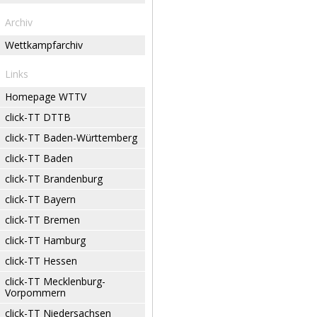
Archiv
Wettkampfarchiv
Links
Homepage WTTV
click-TT DTTB
click-TT Baden-Württemberg
click-TT Baden
click-TT Brandenburg
click-TT Bayern
click-TT Bremen
click-TT Hamburg
click-TT Hessen
click-TT Mecklenburg-
Vorpommern
click-TT Niedersachsen