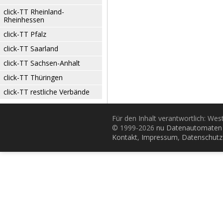
click-TT Rheinland-
Rheinhessen
click-TT Pfalz
click-TT Saarland
click-TT Sachsen-Anhalt
click-TT Thüringen
click-TT restliche Verbände
Für den Inhalt verantwortlich: Wes
© 1999-2026
nu Datenautomaten 
Kontakt
,
Impressum
,
Datenschutz