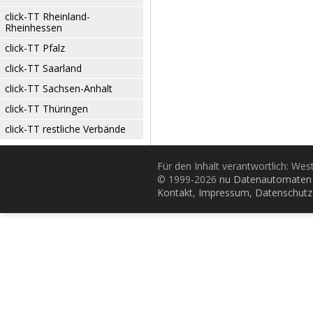
click-TT Rheinland-
Rheinhessen
click-TT Pfalz
click-TT Saarland
click-TT Sachsen-Anhalt
click-TT Thüringen
click-TT restliche Verbände
Für den Inhalt verantwortlich: Wes
© 1999-2026
nu Datenautomaten 
Kontakt
,
Impressum
,
Datenschutz