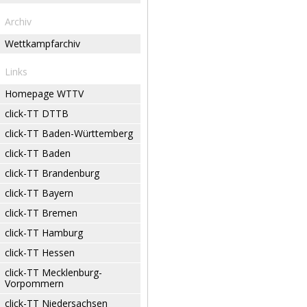
Archiv
Wettkampfarchiv
Links
Homepage WTTV
click-TT DTTB
click-TT Baden-Württemberg
click-TT Baden
click-TT Brandenburg
click-TT Bayern
click-TT Bremen
click-TT Hamburg
click-TT Hessen
click-TT Mecklenburg-
Vorpommern
click-TT Niedersachsen