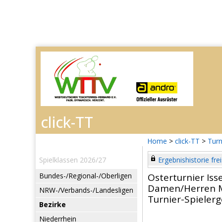
Home
>
click-TT
>
Turn
Spielklassen 2026/27
Ergebnishistorie frei
Bundes-/Regional-/Oberligen
Osterturnier Iss
Damen/Herren 
NRW-/Verbands-/Landesligen
Turnier-Spieler
Bezirke
Niederrhein