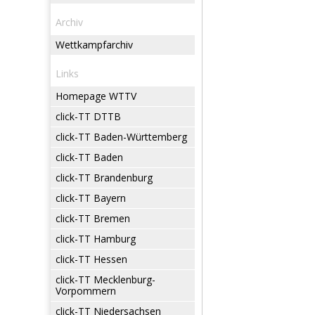
Archiv
Wettkampfarchiv
Links
Homepage WTTV
click-TT DTTB
click-TT Baden-Württemberg
click-TT Baden
click-TT Brandenburg
click-TT Bayern
click-TT Bremen
click-TT Hamburg
click-TT Hessen
click-TT Mecklenburg-
Vorpommern
click-TT Niedersachsen