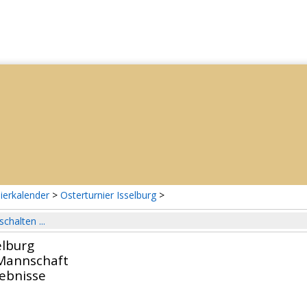
ierkalender
>
Osterturnier Isselburg
>
schalten ...
elburg
Mannschaft
gebnisse