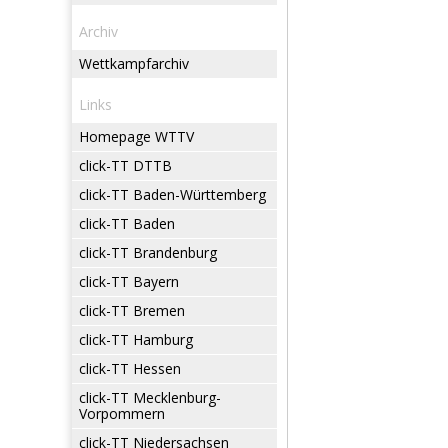
Archiv
Wettkampfarchiv
Links
Homepage WTTV
click-TT DTTB
click-TT Baden-Württemberg
click-TT Baden
click-TT Brandenburg
click-TT Bayern
click-TT Bremen
click-TT Hamburg
click-TT Hessen
click-TT Mecklenburg-
Vorpommern
click-TT Niedersachsen