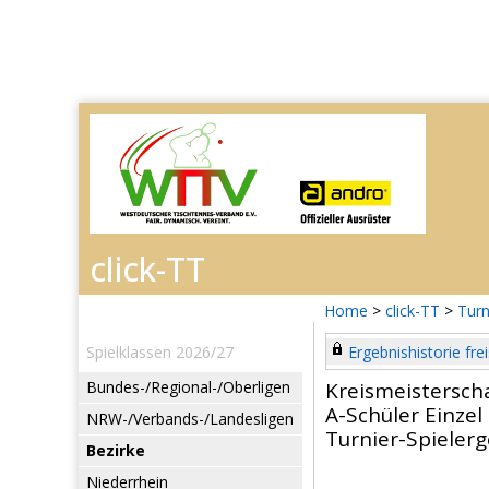
Home
>
click-TT
>
Turn
Spielklassen 2026/27
Ergebnishistorie frei
Bundes-/Regional-/Oberligen
Kreismeistersch
A-Schüler Einzel
NRW-/Verbands-/Landesligen
Turnier-Spieler
Bezirke
Niederrhein