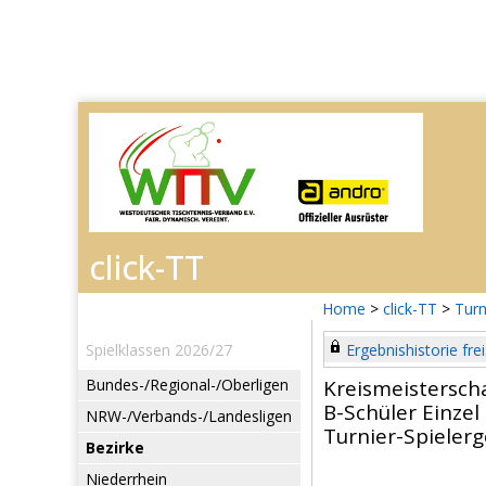
Home
>
click-TT
>
Turn
Spielklassen 2026/27
Ergebnishistorie frei
Bundes-/Regional-/Oberligen
Kreismeistersch
B-Schüler Einzel
NRW-/Verbands-/Landesligen
Turnier-Spieler
Bezirke
Niederrhein