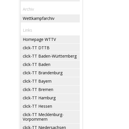
Archiv
Wettkampfarchiv
Links
Homepage WTTV
click-TT DTTB
click-TT Baden-Württemberg
click-TT Baden
click-TT Brandenburg
click-TT Bayern
click-TT Bremen
click-TT Hamburg
click-TT Hessen
click-TT Mecklenburg-
Vorpommern
click-TT Niedersachsen