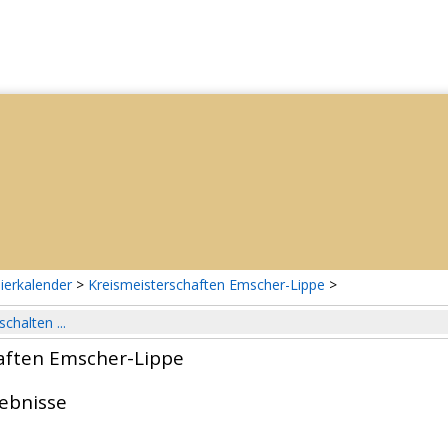
ierkalender
>
Kreismeisterschaften Emscher-Lippe
>
schalten ...
aften Emscher-Lippe
gebnisse