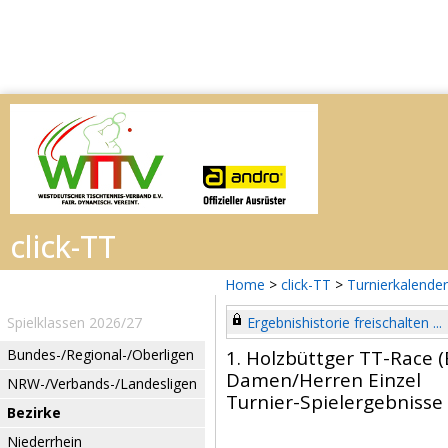
Home
>
click-TT
>
Turnierkalender
Spielklassen 2026/27
Ergebnishistorie freischalten ...
Bundes-/Regional-/Oberligen
1. Holzbüttger TT-Race 
Damen/Herren Einzel
NRW-/Verbands-/Landesligen
Turnier-Spielergebnisse
Bezirke
Niederrhein