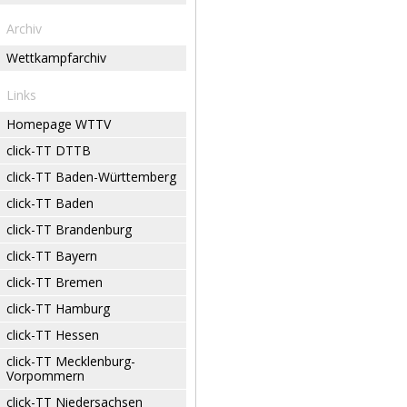
Archiv
Wettkampfarchiv
Links
Homepage WTTV
click-TT DTTB
click-TT Baden-Württemberg
click-TT Baden
click-TT Brandenburg
click-TT Bayern
click-TT Bremen
click-TT Hamburg
click-TT Hessen
click-TT Mecklenburg-
Vorpommern
click-TT Niedersachsen