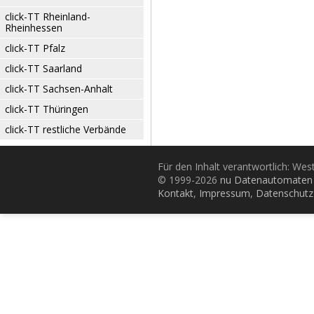
click-TT Rheinland-
Rheinhessen
click-TT Pfalz
click-TT Saarland
click-TT Sachsen-Anhalt
click-TT Thüringen
click-TT restliche Verbände
Für den Inhalt verantwortlich: Wes
© 1999-2026
nu Datenautomaten 
Kontakt
,
Impressum
,
Datenschutz