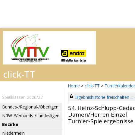
Home
>
click-TT
>
Turnierkalender
Spielklassen 2026/27
Ergebnishistorie freischalten ...
Bundes-/Regional-/Oberligen
54. Heinz-Schlupp-Gedäc
Damen/Herren Einzel
NRW-/Verbands-/Landesligen
Turnier-Spielergebnisse
Bezirke
Niederrhein