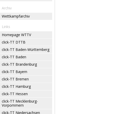
Archiv
Wettkampfarchiv
Links
Homepage WTTV
click-TT DTTB
click-TT Baden-Württemberg
click-TT Baden
click-TT Brandenburg
click-TT Bayern
click-TT Bremen
click-TT Hamburg
click-TT Hessen
click-TT Mecklenburg-
Vorpommern
click-TT Niedersachsen