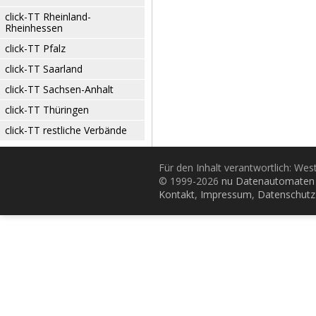
click-TT Rheinland-
Rheinhessen
click-TT Pfalz
click-TT Saarland
click-TT Sachsen-Anhalt
click-TT Thüringen
click-TT restliche Verbände
Für den Inhalt verantwortlich: Wes
© 1999-2026
nu Datenautomaten 
Kontakt
,
Impressum
,
Datenschutz