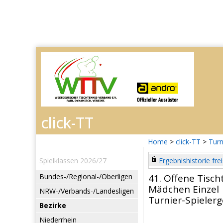
Home
>
click-TT
>
Turn
Spielklassen 2026/27
Ergebnishistorie frei
Bundes-/Regional-/Oberligen
41. Offene Tisc
Mädchen Einzel
NRW-/Verbands-/Landesligen
Turnier-Spieler
Bezirke
Niederrhein