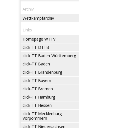
Archiv
Wettkampfarchiv
Links
Homepage WTTV
click-TT DTTB
click-TT Baden-Württemberg
click-TT Baden
click-TT Brandenburg
click-TT Bayern
click-TT Bremen
click-TT Hamburg
click-TT Hessen
click-TT Mecklenburg-
Vorpommern
click-TT Niedersachsen