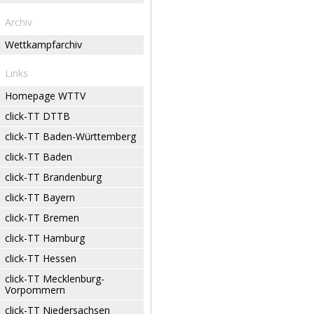
Archiv
Wettkampfarchiv
Links
Homepage WTTV
click-TT DTTB
click-TT Baden-Württemberg
click-TT Baden
click-TT Brandenburg
click-TT Bayern
click-TT Bremen
click-TT Hamburg
click-TT Hessen
click-TT Mecklenburg-
Vorpommern
click-TT Niedersachsen