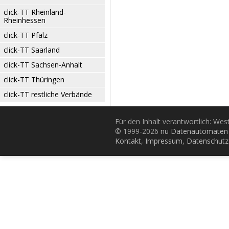
click-TT Rheinland-
Rheinhessen
click-TT Pfalz
click-TT Saarland
click-TT Sachsen-Anhalt
click-TT Thüringen
click-TT restliche Verbände
Für den Inhalt verantwortlich: Wes
© 1999-2026
nu Datenautomaten 
Kontakt
,
Impressum
,
Datenschutz