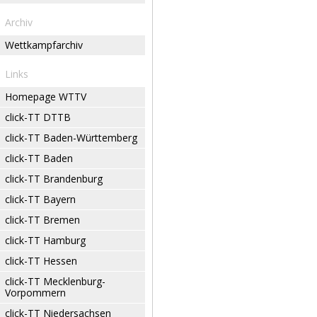
Archiv
Wettkampfarchiv
Links
Homepage WTTV
click-TT DTTB
click-TT Baden-Württemberg
click-TT Baden
click-TT Brandenburg
click-TT Bayern
click-TT Bremen
click-TT Hamburg
click-TT Hessen
click-TT Mecklenburg-
Vorpommern
click-TT Niedersachsen