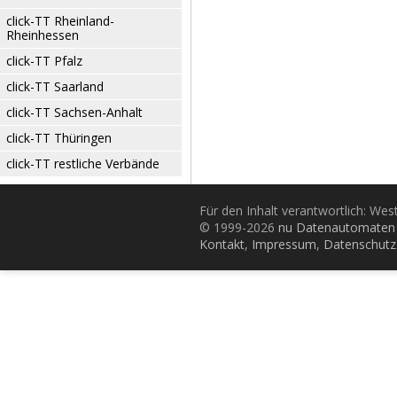
click-TT Rheinland-
Rheinhessen
click-TT Pfalz
click-TT Saarland
click-TT Sachsen-Anhalt
click-TT Thüringen
click-TT restliche Verbände
Für den Inhalt verantwortlich: Wes
© 1999-2026
nu Datenautomaten 
Kontakt
,
Impressum
,
Datenschutz