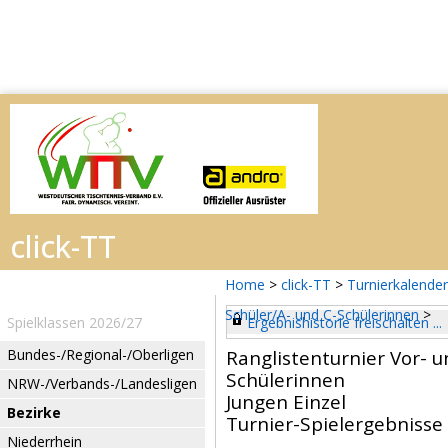
Home
>
click-TT
>
Turnierkalender
Schüler/A- und C-Schülerinnen
>
Spielklassen 2026/27
Ergebnishistorie freischalten ...
Bundes-/Regional-/Oberligen
Ranglistenturnier Vor- 
Schülerinnen
NRW-/Verbands-/Landesligen
Jungen Einzel
Bezirke
Turnier-Spielergebnisse
Niederrhein