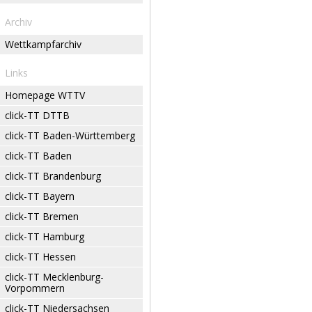
Archiv
Wettkampfarchiv
Links
Homepage WTTV
click-TT DTTB
click-TT Baden-Württemberg
click-TT Baden
click-TT Brandenburg
click-TT Bayern
click-TT Bremen
click-TT Hamburg
click-TT Hessen
click-TT Mecklenburg-
Vorpommern
click-TT Niedersachsen