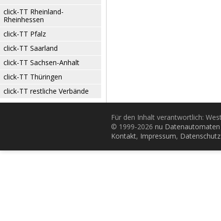
click-TT Rheinland-
Rheinhessen
click-TT Pfalz
click-TT Saarland
click-TT Sachsen-Anhalt
click-TT Thüringen
click-TT restliche Verbände
Für den Inhalt verantwortlich: Wes
© 1999-2026
nu Datenautomaten 
Kontakt
,
Impressum
,
Datenschutz