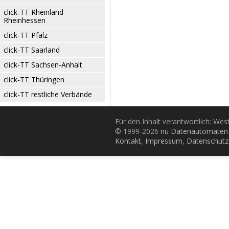
click-TT Rheinland-
Rheinhessen
click-TT Pfalz
click-TT Saarland
click-TT Sachsen-Anhalt
click-TT Thüringen
click-TT restliche Verbände
Für den Inhalt verantwortlich: Wes
© 1999-2026
nu Datenautomaten 
Kontakt
,
Impressum
,
Datenschutz