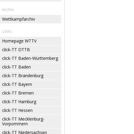
Archiv
Wettkampfarchiv
Links
Homepage WTTV
click-TT DTTB
click-TT Baden-Württemberg
click-TT Baden
click-TT Brandenburg
click-TT Bayern
click-TT Bremen
click-TT Hamburg
click-TT Hessen
click-TT Mecklenburg-
Vorpommern
click-TT Niedersachsen