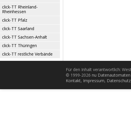
click-TT Rheinland-
Rheinhessen
click-TT Pfalz
click-TT Saarland
click-TT Sachsen-Anhalt
click-TT Thüringen
click-TT restliche Verbände
Für den Inhalt verantwortlich: Wes
© 1999-2026
nu Datenautomaten 
Kontakt
,
Impressum
,
Datenschutz