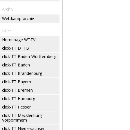
Archiv
Wettkampfarchiv
Links
Homepage WTTV
click-TT DTTB
click-TT Baden-Württemberg
click-TT Baden
click-TT Brandenburg
click-TT Bayern
click-TT Bremen
click-TT Hamburg
click-TT Hessen
click-TT Mecklenburg-
Vorpommern
click-TT Niedersachsen