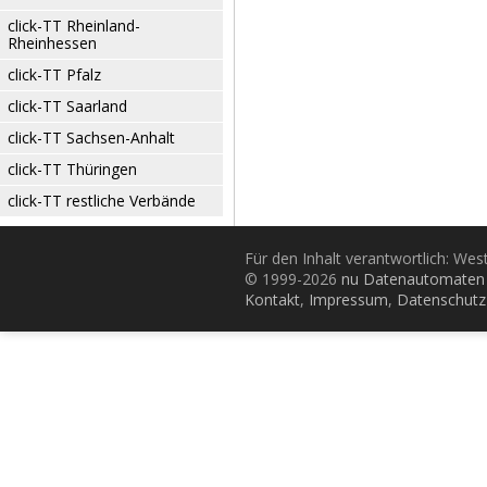
click-TT Rheinland-
Rheinhessen
click-TT Pfalz
click-TT Saarland
click-TT Sachsen-Anhalt
click-TT Thüringen
click-TT restliche Verbände
Für den Inhalt verantwortlich: Wes
© 1999-2026
nu Datenautomaten 
Kontakt
,
Impressum
,
Datenschutz