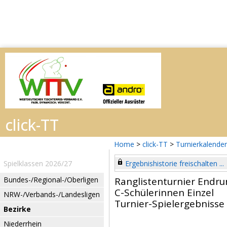
Home
>
click-TT
>
Turnierkalender
Spielklassen 2026/27
Ergebnishistorie freischalten ...
Bundes-/Regional-/Oberligen
Ranglistenturnier Endru
C-Schülerinnen Einzel
NRW-/Verbands-/Landesligen
Turnier-Spielergebnisse
Bezirke
Niederrhein