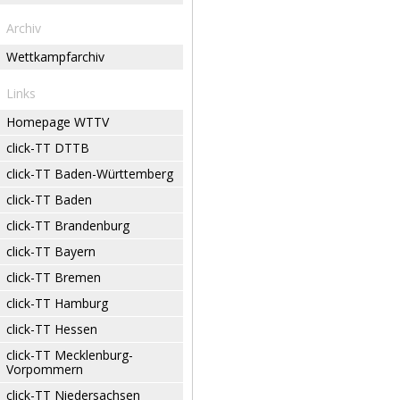
Archiv
Wettkampfarchiv
Links
Homepage WTTV
click-TT DTTB
click-TT Baden-Württemberg
click-TT Baden
click-TT Brandenburg
click-TT Bayern
click-TT Bremen
click-TT Hamburg
click-TT Hessen
click-TT Mecklenburg-
Vorpommern
click-TT Niedersachsen