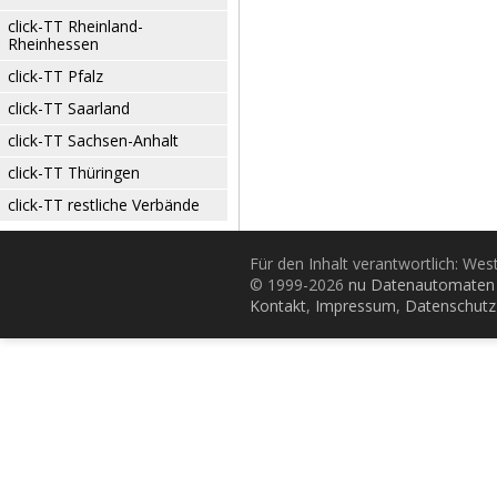
click-TT Rheinland-
Rheinhessen
click-TT Pfalz
click-TT Saarland
click-TT Sachsen-Anhalt
click-TT Thüringen
click-TT restliche Verbände
Für den Inhalt verantwortlich: Wes
© 1999-2026
nu Datenautomaten 
Kontakt
,
Impressum
,
Datenschutz