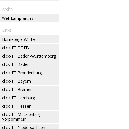
Archiv
Wettkampfarchiv
Links
Homepage WTTV
click-TT DTTB
click-TT Baden-Württemberg
click-TT Baden
click-TT Brandenburg
click-TT Bayern
click-TT Bremen
click-TT Hamburg
click-TT Hessen
click-TT Mecklenburg-
Vorpommern
click-TT Niedersachsen