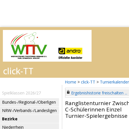
Home
>
click-TT
>
Turnierkalender
Spielklassen 2026/27
Ergebnishistorie freischalten ...
Bundes-/Regional-/Oberligen
Ranglistenturnier Zwisc
C-Schülerinnen Einzel
NRW-/Verbands-/Landesligen
Turnier-Spielergebnisse
Bezirke
Niederrhein