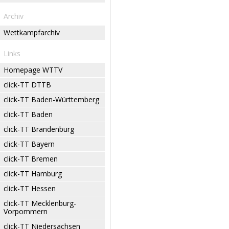
Archiv
Wettkampfarchiv
Links
Homepage WTTV
click-TT DTTB
click-TT Baden-Württemberg
click-TT Baden
click-TT Brandenburg
click-TT Bayern
click-TT Bremen
click-TT Hamburg
click-TT Hessen
click-TT Mecklenburg-
Vorpommern
click-TT Niedersachsen