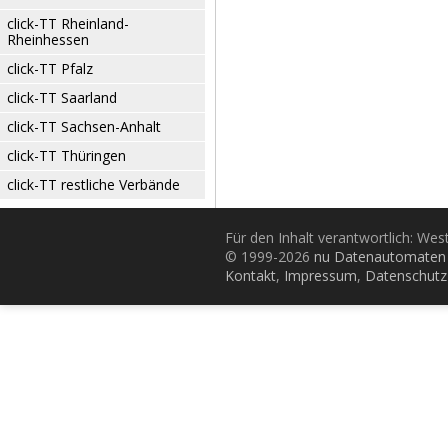
click-TT Rheinland-
Rheinhessen
click-TT Pfalz
click-TT Saarland
click-TT Sachsen-Anhalt
click-TT Thüringen
click-TT restliche Verbände
Für den Inhalt verantwortlich: Wes
© 1999-2026
nu Datenautomaten 
Kontakt
,
Impressum
,
Datenschutz