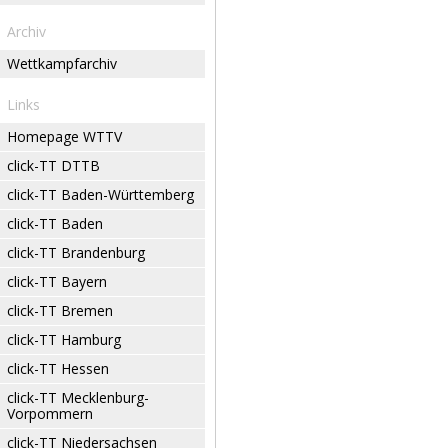
Archiv
Wettkampfarchiv
Links
Homepage WTTV
click-TT DTTB
click-TT Baden-Württemberg
click-TT Baden
click-TT Brandenburg
click-TT Bayern
click-TT Bremen
click-TT Hamburg
click-TT Hessen
click-TT Mecklenburg-
Vorpommern
click-TT Niedersachsen