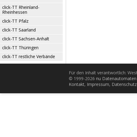
click-TT Rheinland-
Rheinhessen
click-TT Pfalz
click-TT Saarland
click-TT Sachsen-Anhalt
click-TT Thüringen
click-TT restliche Verbände
Für den Inhalt verantwortlich: Wes
© 1999-2026
nu Datenautomaten 
Kontakt
,
Impressum
,
Datenschutz