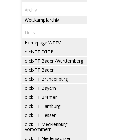
Archiv
Wettkampfarchiv
Links
Homepage WTTV
click-TT DTTB
click-TT Baden-Württemberg
click-TT Baden
click-TT Brandenburg
click-TT Bayern
click-TT Bremen
click-TT Hamburg
click-TT Hessen
click-TT Mecklenburg-
Vorpommern
click-TT Niedersachsen