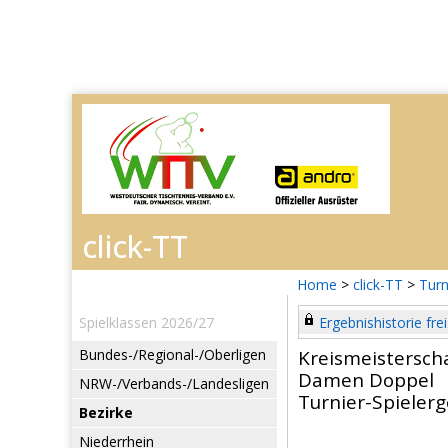
Home
>
click-TT
>
Turn
Spielklassen 2026/27
Ergebnishistorie frei
Bundes-/Regional-/Oberligen
Kreismeistersch
Damen Doppel
NRW-/Verbands-/Landesligen
Turnier-Spieler
Bezirke
Niederrhein