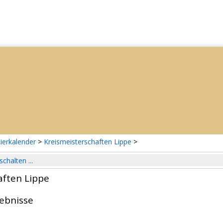
ierkalender
>
Kreismeisterschaften Lippe
>
schalten ...
aften Lippe
gebnisse