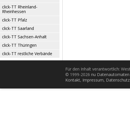
click-TT Rheinland-
Rheinhessen
click-TT Pfalz
click-TT Saarland
click-TT Sachsen-Anhalt
click-TT Thüringen
click-TT restliche Verbände
Für den Inhalt verantwortlich: Wes
© 1999-2026
nu Datenautomaten 
Kontakt
,
Impressum
,
Datenschutz