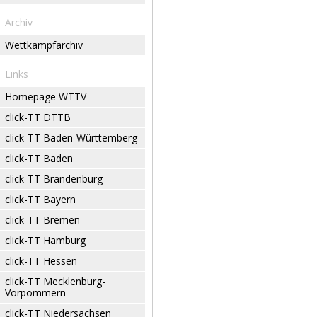
Archiv
Wettkampfarchiv
Links
Homepage WTTV
click-TT DTTB
click-TT Baden-Württemberg
click-TT Baden
click-TT Brandenburg
click-TT Bayern
click-TT Bremen
click-TT Hamburg
click-TT Hessen
click-TT Mecklenburg-
Vorpommern
click-TT Niedersachsen