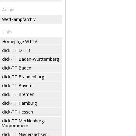
Archiv
Wettkampfarchiv
Links
Homepage WTTV
click-TT DTTB
click-TT Baden-Württemberg
click-TT Baden
click-TT Brandenburg
click-TT Bayern
click-TT Bremen
click-TT Hamburg
click-TT Hessen
click-TT Mecklenburg-
Vorpommern
click-TT Niedersachsen