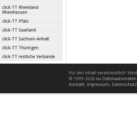
click-TT Rheinland-
Rheinhessen
click-TT Pfalz
click-TT Saarland
click-TT Sachsen-Anhalt
click-TT Thüringen
click-TT restliche Verbände
Für den Inhalt verantwortlich: Wes
© 1999-2026
nu Datenautomaten 
Kontakt
,
Impressum
,
Datenschutz