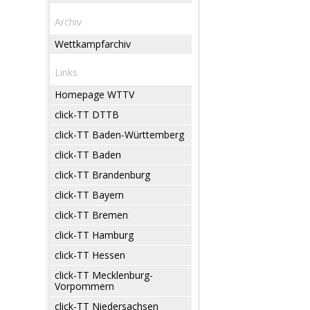
Archiv
Wettkampfarchiv
Links
Homepage WTTV
click-TT DTTB
click-TT Baden-Württemberg
click-TT Baden
click-TT Brandenburg
click-TT Bayern
click-TT Bremen
click-TT Hamburg
click-TT Hessen
click-TT Mecklenburg-
Vorpommern
click-TT Niedersachsen