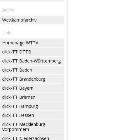
Archiv
Wettkampfarchiv
Links
Homepage WTTV
click-TT DTTB
click-TT Baden-Württemberg
click-TT Baden
click-TT Brandenburg
click-TT Bayern
click-TT Bremen
click-TT Hamburg
click-TT Hessen
click-TT Mecklenburg-
Vorpommern
click-TT Niedersachsen