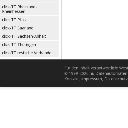
click-TT Rheinland-
Rheinhessen
click-TT Pfalz
click-TT Saarland
click-TT Sachsen-Anhalt
click-TT Thüringen
click-TT restliche Verbände
Für den Inhalt verantwortlich: Wes
© 1999-2026
nu Datenautomaten 
Kontakt
,
Impressum
,
Datenschutz