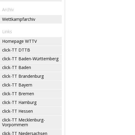
Archiv
Wettkampfarchiv
Links
Homepage WTTV
click-TT DTTB
click-TT Baden-Württemberg
click-TT Baden
click-TT Brandenburg
click-TT Bayern
click-TT Bremen
click-TT Hamburg
click-TT Hessen
click-TT Mecklenburg-
Vorpommern
click-TT Niedersachsen