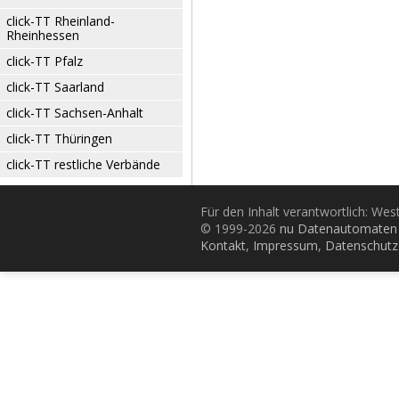
click-TT Rheinland-
Rheinhessen
click-TT Pfalz
click-TT Saarland
click-TT Sachsen-Anhalt
click-TT Thüringen
click-TT restliche Verbände
Für den Inhalt verantwortlich: Wes
© 1999-2026
nu Datenautomaten 
Kontakt
,
Impressum
,
Datenschutz