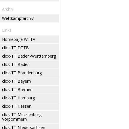
Archiv
Wettkampfarchiv
Links
Homepage WTTV
click-TT DTTB
click-TT Baden-Württemberg
click-TT Baden
click-TT Brandenburg
click-TT Bayern
click-TT Bremen
click-TT Hamburg
click-TT Hessen
click-TT Mecklenburg-
Vorpommern
click-TT Niedersachsen