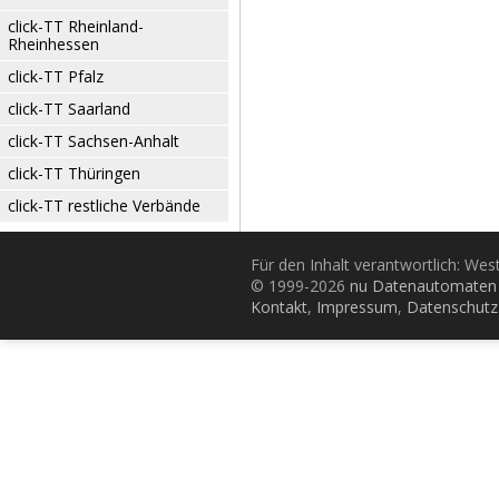
click-TT Rheinland-
Rheinhessen
click-TT Pfalz
click-TT Saarland
click-TT Sachsen-Anhalt
click-TT Thüringen
click-TT restliche Verbände
Für den Inhalt verantwortlich: Wes
© 1999-2026
nu Datenautomaten 
Kontakt
,
Impressum
,
Datenschutz