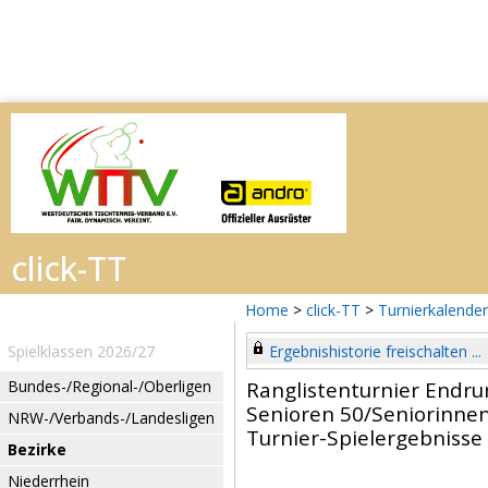
Home
>
click-TT
>
Turnierkalender
Spielklassen 2026/27
Ergebnishistorie freischalten ...
Bundes-/Regional-/Oberligen
Ranglistenturnier Endru
Senioren 50/Seniorinnen
NRW-/Verbands-/Landesligen
Turnier-Spielergebnisse
Bezirke
Niederrhein