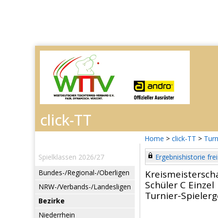
Home
>
click-TT
>
Turn
Spielklassen 2026/27
Ergebnishistorie frei
Bundes-/Regional-/Oberligen
Kreismeistersch
Schüler C Einzel
NRW-/Verbands-/Landesligen
Turnier-Spieler
Bezirke
Niederrhein