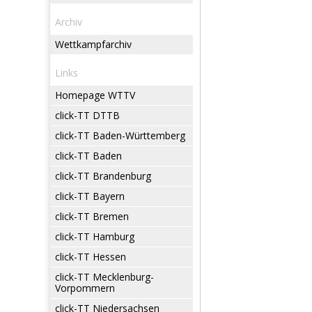
Archiv
Wettkampfarchiv
Links
Homepage WTTV
click-TT DTTB
click-TT Baden-Württemberg
click-TT Baden
click-TT Brandenburg
click-TT Bayern
click-TT Bremen
click-TT Hamburg
click-TT Hessen
click-TT Mecklenburg-
Vorpommern
click-TT Niedersachsen