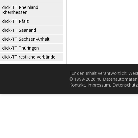
click-TT Rheinland-
Rheinhessen
click-TT Pfalz
click-TT Saarland
click-TT Sachsen-Anhalt
click-TT Thüringen
click-TT restliche Verbände
Für den Inhalt verantwortlich: Wes
© 1999-2026
nu Datenautomaten 
Kontakt
,
Impressum
,
Datenschutz