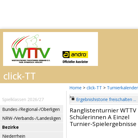
Home
>
click-TT
>
Turnierkalender
>
Spielklassen 2026/27
Ergebnishistorie freischalten ...
Bundes-/Regional-/Oberligen
Ranglistenturnier WTTV 
Schülerinnen A Einzel
NRW-/Verbands-/Landesligen
Turnier-Spielergebnisse
Bezirke
Niederrhein