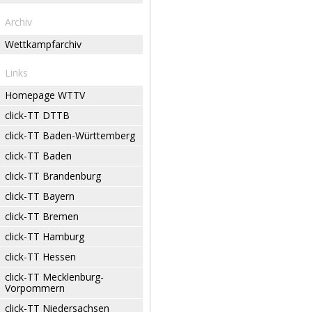
Archiv
Wettkampfarchiv
Links
Homepage WTTV
click-TT DTTB
click-TT Baden-Württemberg
click-TT Baden
click-TT Brandenburg
click-TT Bayern
click-TT Bremen
click-TT Hamburg
click-TT Hessen
click-TT Mecklenburg-
Vorpommern
click-TT Niedersachsen