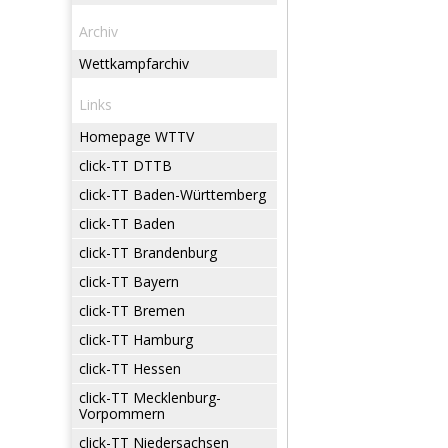
Archiv
Wettkampfarchiv
Links
Homepage WTTV
click-TT DTTB
click-TT Baden-Württemberg
click-TT Baden
click-TT Brandenburg
click-TT Bayern
click-TT Bremen
click-TT Hamburg
click-TT Hessen
click-TT Mecklenburg-
Vorpommern
click-TT Niedersachsen