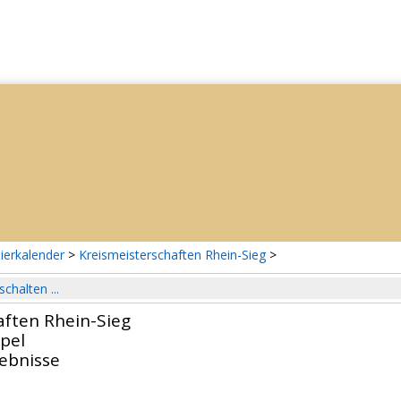
ierkalender
>
Kreismeisterschaften Rhein-Sieg
>
schalten ...
aften Rhein-Sieg
pel
gebnisse