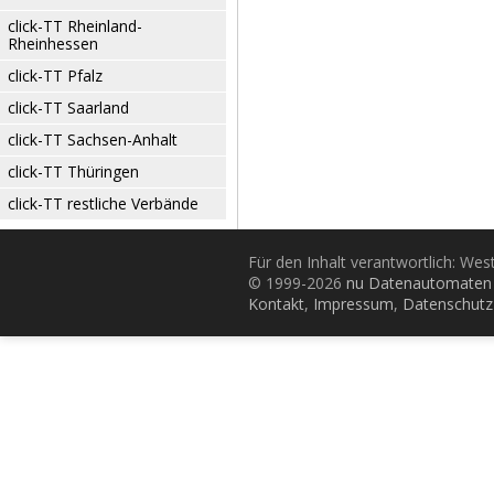
click-TT Rheinland-
Rheinhessen
click-TT Pfalz
click-TT Saarland
click-TT Sachsen-Anhalt
click-TT Thüringen
click-TT restliche Verbände
Für den Inhalt verantwortlich: Wes
© 1999-2026
nu Datenautomaten 
Kontakt
,
Impressum
,
Datenschutz