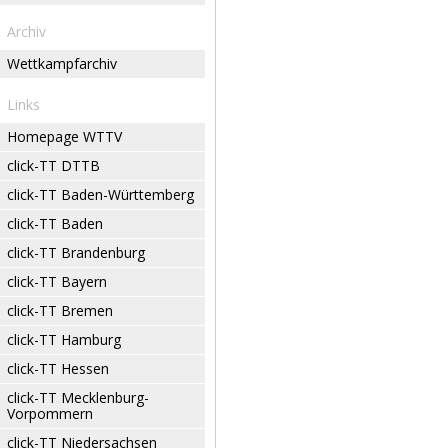
Archiv
Wettkampfarchiv
Links
Homepage WTTV
click-TT DTTB
click-TT Baden-Württemberg
click-TT Baden
click-TT Brandenburg
click-TT Bayern
click-TT Bremen
click-TT Hamburg
click-TT Hessen
click-TT Mecklenburg-
Vorpommern
click-TT Niedersachsen