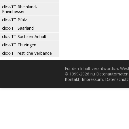
click-TT Rheinland-
Rheinhessen
click-TT Pfalz
click-TT Saarland
click-TT Sachsen-Anhalt
click-TT Thüringen
click-TT restliche Verbände
Für den Inhalt verantwortlich: Wes
© 1999-2026
nu Datenautomaten 
Kontakt
,
Impressum
,
Datenschutz