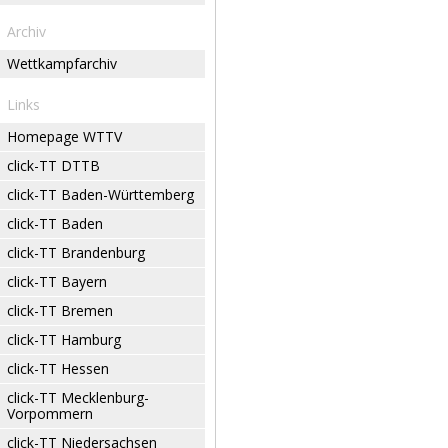
Archiv
Wettkampfarchiv
Links
Homepage WTTV
click-TT DTTB
click-TT Baden-Württemberg
click-TT Baden
click-TT Brandenburg
click-TT Bayern
click-TT Bremen
click-TT Hamburg
click-TT Hessen
click-TT Mecklenburg-
Vorpommern
click-TT Niedersachsen