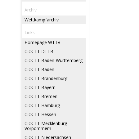
Archiv
Wettkampfarchiv
Links
Homepage WTTV
click-TT DTTB
click-TT Baden-Württemberg
click-TT Baden
click-TT Brandenburg
click-TT Bayern
click-TT Bremen
click-TT Hamburg
click-TT Hessen
click-TT Mecklenburg-
Vorpommern
click-TT Niedersachsen