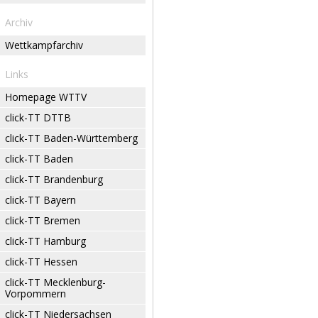
Archiv
Wettkampfarchiv
Links
Homepage WTTV
click-TT DTTB
click-TT Baden-Württemberg
click-TT Baden
click-TT Brandenburg
click-TT Bayern
click-TT Bremen
click-TT Hamburg
click-TT Hessen
click-TT Mecklenburg-
Vorpommern
click-TT Niedersachsen