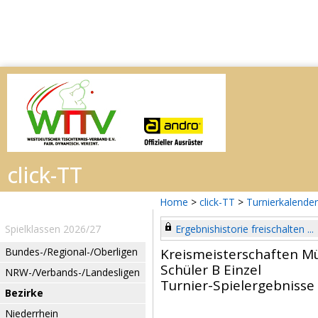
Home
>
click-TT
>
Turnierkalender
Spielklassen 2026/27
Ergebnishistorie freischalten ...
Bundes-/Regional-/Oberligen
Kreismeisterschaften M
Schüler B Einzel
NRW-/Verbands-/Landesligen
Turnier-Spielergebnisse
Bezirke
Niederrhein