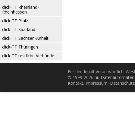
click-TT Rheinland-
Rheinhessen
click-TT Pfalz
click-TT Saarland
click-TT Sachsen-Anhalt
click-TT Thüringen
click-TT restliche Verbände
Für den Inhalt verantwortlich: Wes
© 1999-2026
nu Datenautomaten 
Kontakt
,
Impressum
,
Datenschutz