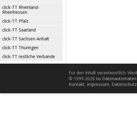
click-TT Rheinland-
Rheinhessen
click-TT Pfalz
click-TT Saarland
click-TT Sachsen-Anhalt
click-TT Thüringen
click-TT restliche Verbände
Für den Inhalt verantwortlich: Wes
© 1999-2026
nu Datenautomaten 
Kontakt
,
Impressum
,
Datenschutz