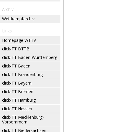
Archiv
Wettkampfarchiv
Links
Homepage WTTV
click-TT DTTB
click-TT Baden-Württemberg
click-TT Baden
click-TT Brandenburg
click-TT Bayern
click-TT Bremen
click-TT Hamburg
click-TT Hessen
click-TT Mecklenburg-
Vorpommern
click-TT Niedersachsen