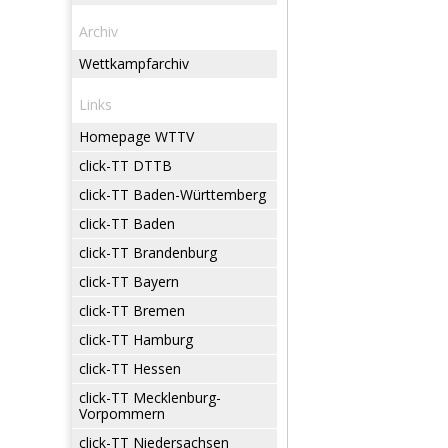
Archiv
Wettkampfarchiv
Links
Homepage WTTV
click-TT DTTB
click-TT Baden-Württemberg
click-TT Baden
click-TT Brandenburg
click-TT Bayern
click-TT Bremen
click-TT Hamburg
click-TT Hessen
click-TT Mecklenburg-
Vorpommern
click-TT Niedersachsen