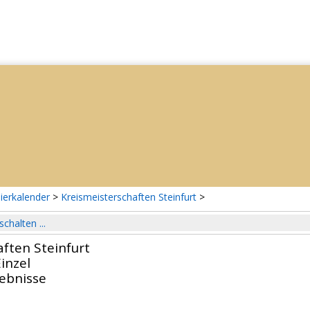
ierkalender
>
Kreismeisterschaften Steinfurt
>
schalten ...
ften Steinfurt
inzel
gebnisse