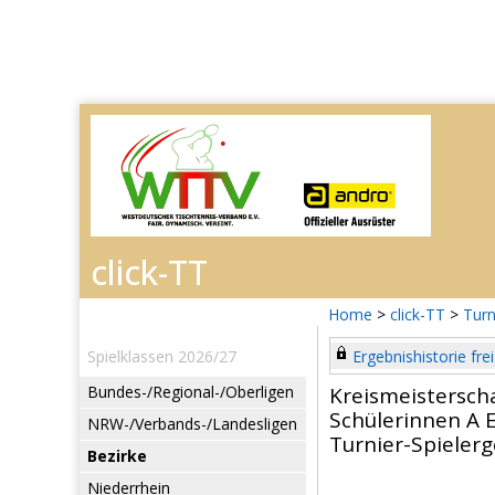
Home
>
click-TT
>
Turn
Spielklassen 2026/27
Ergebnishistorie frei
Bundes-/Regional-/Oberligen
Kreismeisterscha
Schülerinnen A E
NRW-/Verbands-/Landesligen
Turnier-Spieler
Bezirke
Niederrhein