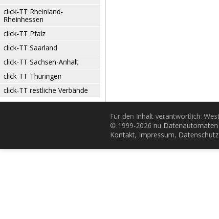
click-TT Rheinland-
Rheinhessen
click-TT Pfalz
click-TT Saarland
click-TT Sachsen-Anhalt
click-TT Thüringen
click-TT restliche Verbände
Für den Inhalt verantwortlich: Wes
© 1999-2026
nu Datenautomaten 
Kontakt
,
Impressum
,
Datenschutz