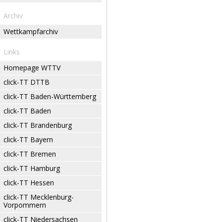
Archiv
Wettkampfarchiv
Links
Homepage WTTV
click-TT DTTB
click-TT Baden-Württemberg
click-TT Baden
click-TT Brandenburg
click-TT Bayern
click-TT Bremen
click-TT Hamburg
click-TT Hessen
click-TT Mecklenburg-
Vorpommern
click-TT Niedersachsen