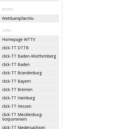
Archiv
Wettkampfarchiv
Links
Homepage WTTV
click-TT DTTB
click-TT Baden-Württemberg
click-TT Baden
click-TT Brandenburg
click-TT Bayern
click-TT Bremen
click-TT Hamburg
click-TT Hessen
click-TT Mecklenburg-
Vorpommern
click-TT Niedersachsen