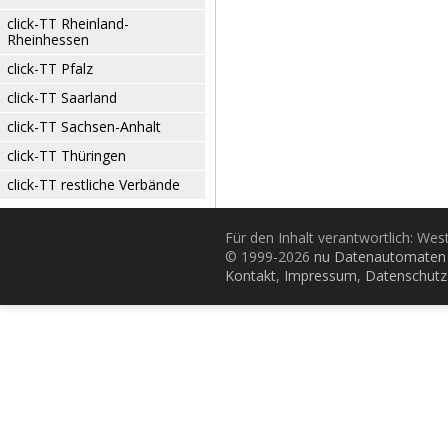
click-TT Rheinland-
Rheinhessen
click-TT Pfalz
click-TT Saarland
click-TT Sachsen-Anhalt
click-TT Thüringen
click-TT restliche Verbände
Für den Inhalt verantwortlich: Wes
© 1999-2026
nu Datenautomaten 
Kontakt
,
Impressum
,
Datenschutz