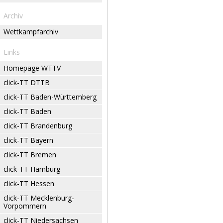
Archiv
Wettkampfarchiv
Links
Homepage WTTV
click-TT DTTB
click-TT Baden-Württemberg
click-TT Baden
click-TT Brandenburg
click-TT Bayern
click-TT Bremen
click-TT Hamburg
click-TT Hessen
click-TT Mecklenburg-
Vorpommern
click-TT Niedersachsen