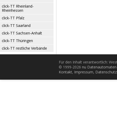
click-TT Rheinland-
Rheinhessen
click-TT Pfalz
click-TT Saarland
click-TT Sachsen-Anhalt
click-TT Thüringen
click-TT restliche Verbände
Für den Inhalt verantwortlich: Wes
© 1999-2026
nu Datenautomaten 
Kontakt
,
Impressum
,
Datenschutz