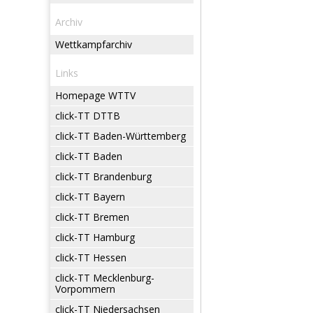
Archiv
Wettkampfarchiv
Links
Homepage WTTV
click-TT DTTB
click-TT Baden-Württemberg
click-TT Baden
click-TT Brandenburg
click-TT Bayern
click-TT Bremen
click-TT Hamburg
click-TT Hessen
click-TT Mecklenburg-
Vorpommern
click-TT Niedersachsen