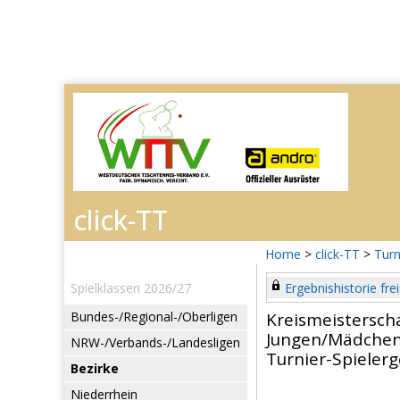
Home
>
click-TT
>
Turn
Spielklassen 2026/27
Ergebnishistorie frei
Bundes-/Regional-/Oberligen
Kreismeistersc
Jungen/Mädchen
NRW-/Verbands-/Landesligen
Turnier-Spieler
Bezirke
Niederrhein