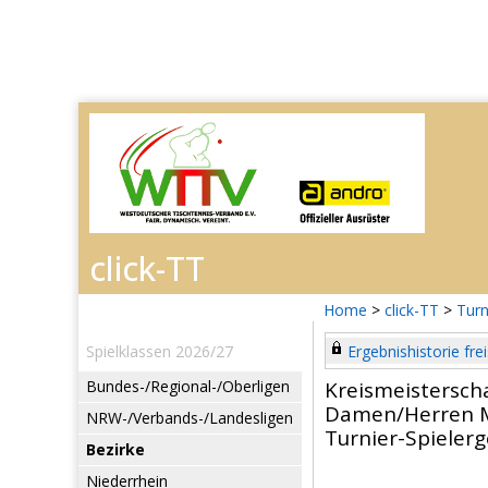
Home
>
click-TT
>
Turn
Spielklassen 2026/27
Ergebnishistorie frei
Bundes-/Regional-/Oberligen
Kreismeistersch
Damen/Herren 
NRW-/Verbands-/Landesligen
Turnier-Spieler
Bezirke
Niederrhein