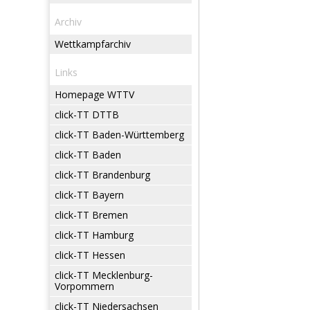
Archiv
Wettkampfarchiv
Links
Homepage WTTV
click-TT DTTB
click-TT Baden-Württemberg
click-TT Baden
click-TT Brandenburg
click-TT Bayern
click-TT Bremen
click-TT Hamburg
click-TT Hessen
click-TT Mecklenburg-
Vorpommern
click-TT Niedersachsen