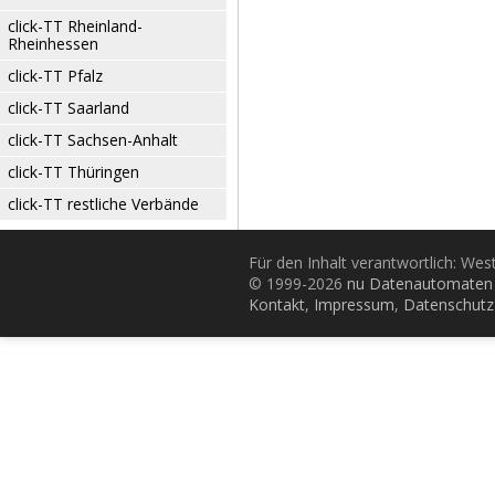
click-TT Rheinland-
Rheinhessen
click-TT Pfalz
click-TT Saarland
click-TT Sachsen-Anhalt
click-TT Thüringen
click-TT restliche Verbände
Für den Inhalt verantwortlich: Wes
© 1999-2026
nu Datenautomaten 
Kontakt
,
Impressum
,
Datenschutz