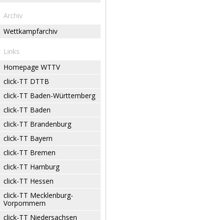
Archiv
Wettkampfarchiv
Links
Homepage WTTV
click-TT DTTB
click-TT Baden-Württemberg
click-TT Baden
click-TT Brandenburg
click-TT Bayern
click-TT Bremen
click-TT Hamburg
click-TT Hessen
click-TT Mecklenburg-
Vorpommern
click-TT Niedersachsen