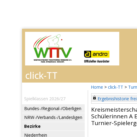
Home
>
click-TT
>
Turn
Spielklassen 2026/27
Ergebnishistorie frei
Bundes-/Regional-/Oberligen
Kreismeistersch
Schülerinnen A E
NRW-/Verbands-/Landesligen
Turnier-Spieler
Bezirke
Niederrhein