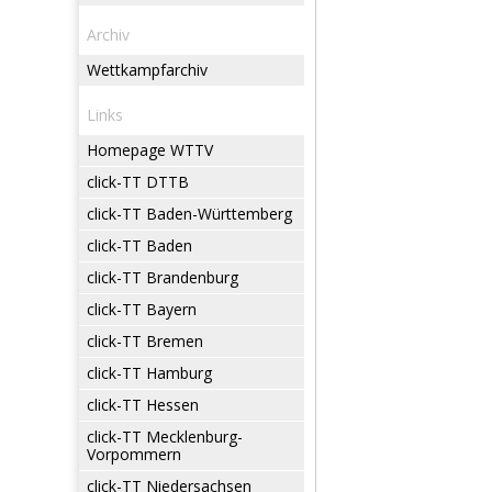
Archiv
Wettkampfarchiv
Links
Homepage WTTV
click-TT DTTB
click-TT Baden-Württemberg
click-TT Baden
click-TT Brandenburg
click-TT Bayern
click-TT Bremen
click-TT Hamburg
click-TT Hessen
click-TT Mecklenburg-
Vorpommern
click-TT Niedersachsen