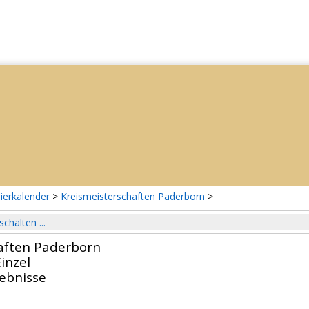
ierkalender
>
Kreismeisterschaften Paderborn
>
schalten ...
aften Paderborn
inzel
gebnisse