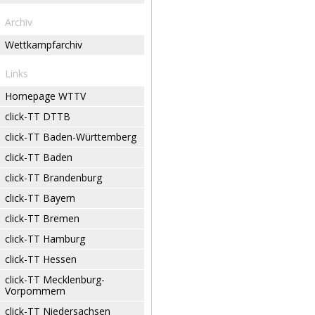
Archiv
Wettkampfarchiv
Links
Homepage WTTV
click-TT DTTB
click-TT Baden-Württemberg
click-TT Baden
click-TT Brandenburg
click-TT Bayern
click-TT Bremen
click-TT Hamburg
click-TT Hessen
click-TT Mecklenburg-
Vorpommern
click-TT Niedersachsen