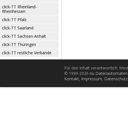
click-TT Rheinland-
Rheinhessen
click-TT Pfalz
click-TT Saarland
click-TT Sachsen-Anhalt
click-TT Thüringen
click-TT restliche Verbände
Für den Inhalt verantwortlich: Wes
© 1999-2026
nu Datenautomaten 
Kontakt
,
Impressum
,
Datenschutz