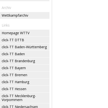
Archiv
Wettkampfarchiv
Links
Homepage WTTV
click-TT DTTB
click-TT Baden-Württemberg
click-TT Baden
click-TT Brandenburg
click-TT Bayern
click-TT Bremen
click-TT Hamburg
click-TT Hessen
click-TT Mecklenburg-
Vorpommern
click-TT Niedersachsen