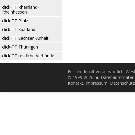
click-TT Rheinland-
Rheinhessen
click-TT Pfalz
click-TT Saarland
click-TT Sachsen-Anhalt
click-TT Thüringen
click-TT restliche Verbände
Für den Inhalt verantwortlich: Wes
© 1999-2026
nu Datenautomaten 
Kontakt
,
Impressum
,
Datenschutz