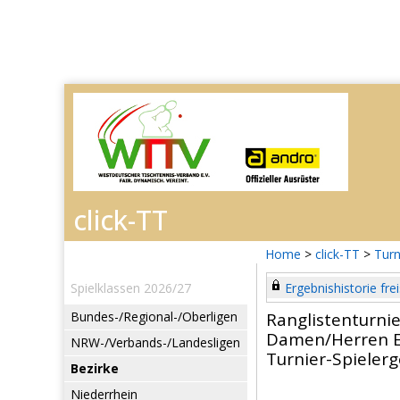
Home
>
click-TT
>
Turn
Spielklassen 2026/27
Ergebnishistorie frei
Bundes-/Regional-/Oberligen
Ranglistenturni
Damen/Herren E
NRW-/Verbands-/Landesligen
Turnier-Spieler
Bezirke
Niederrhein