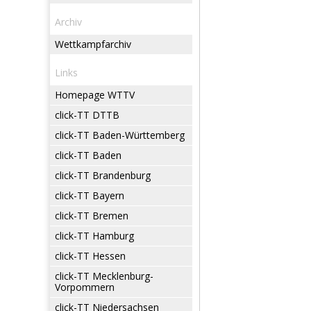
Archiv
Wettkampfarchiv
Links
Homepage WTTV
click-TT DTTB
click-TT Baden-Württemberg
click-TT Baden
click-TT Brandenburg
click-TT Bayern
click-TT Bremen
click-TT Hamburg
click-TT Hessen
click-TT Mecklenburg-
Vorpommern
click-TT Niedersachsen