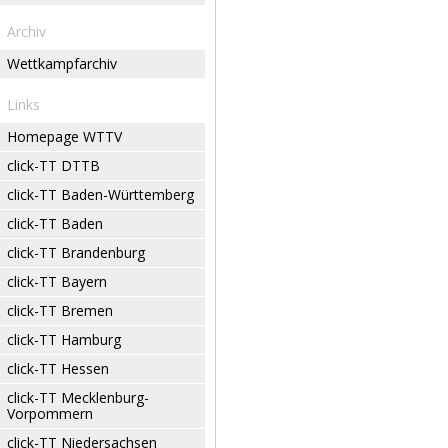
Archiv
Wettkampfarchiv
Links
Homepage WTTV
click-TT DTTB
click-TT Baden-Württemberg
click-TT Baden
click-TT Brandenburg
click-TT Bayern
click-TT Bremen
click-TT Hamburg
click-TT Hessen
click-TT Mecklenburg-
Vorpommern
click-TT Niedersachsen