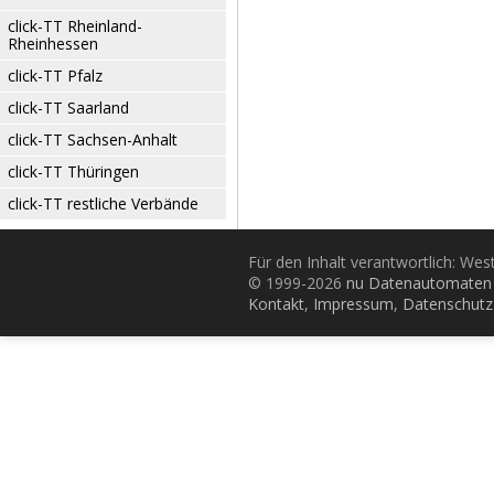
click-TT Rheinland-
Rheinhessen
click-TT Pfalz
click-TT Saarland
click-TT Sachsen-Anhalt
click-TT Thüringen
click-TT restliche Verbände
Für den Inhalt verantwortlich: Wes
© 1999-2026
nu Datenautomaten 
Kontakt
,
Impressum
,
Datenschutz