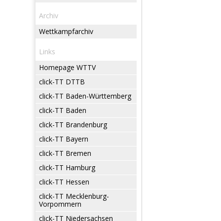
Archiv
Wettkampfarchiv
Links
Homepage WTTV
click-TT DTTB
click-TT Baden-Württemberg
click-TT Baden
click-TT Brandenburg
click-TT Bayern
click-TT Bremen
click-TT Hamburg
click-TT Hessen
click-TT Mecklenburg-
Vorpommern
click-TT Niedersachsen