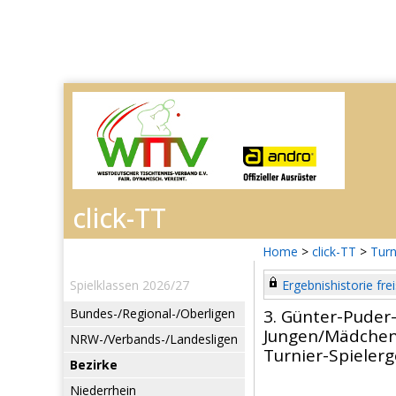
Home
>
click-TT
>
Turn
Spielklassen 2026/27
Ergebnishistorie frei
Bundes-/Regional-/Oberligen
3. Günter-Puder
Jungen/Mädchen
NRW-/Verbands-/Landesligen
Turnier-Spieler
Bezirke
Niederrhein