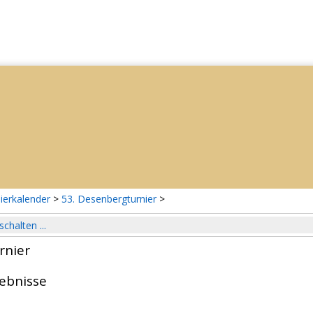
ierkalender
>
53. Desenbergturnier
>
schalten ...
rnier
gebnisse