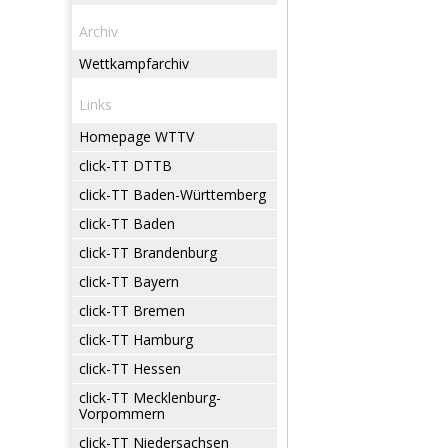
Archiv
Wettkampfarchiv
Links
Homepage WTTV
click-TT DTTB
click-TT Baden-Württemberg
click-TT Baden
click-TT Brandenburg
click-TT Bayern
click-TT Bremen
click-TT Hamburg
click-TT Hessen
click-TT Mecklenburg-
Vorpommern
click-TT Niedersachsen