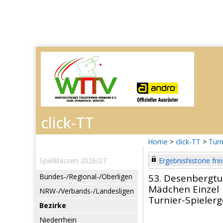
Home
>
click-TT
>
Turn
Spielklassen 2026/27
Ergebnishistorie frei
Bundes-/Regional-/Oberligen
53. Desenbergtu
Mädchen Einzel
NRW-/Verbands-/Landesligen
Turnier-Spieler
Bezirke
Niederrhein