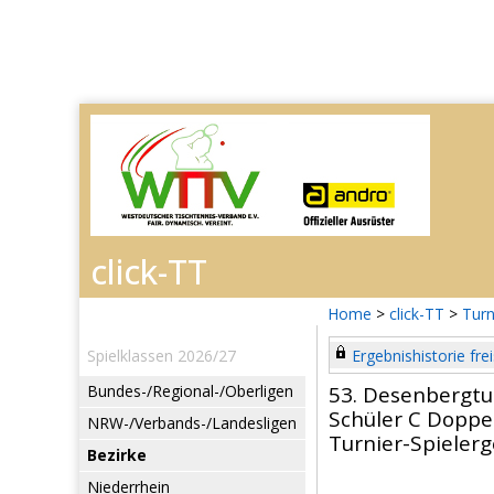
Home
>
click-TT
>
Turn
Spielklassen 2026/27
Ergebnishistorie frei
Bundes-/Regional-/Oberligen
53. Desenbergtu
Schüler C Doppe
NRW-/Verbands-/Landesligen
Turnier-Spieler
Bezirke
Niederrhein