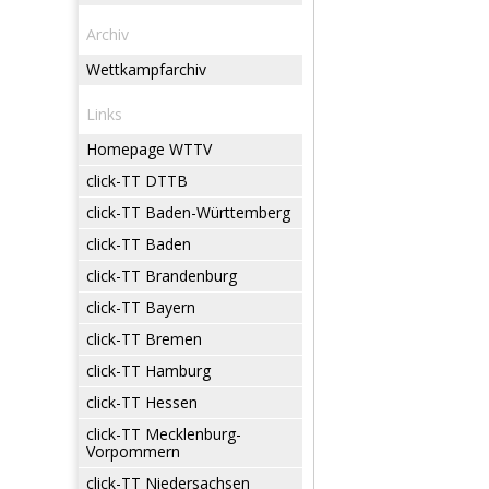
Archiv
Wettkampfarchiv
Links
Homepage WTTV
click-TT DTTB
click-TT Baden-Württemberg
click-TT Baden
click-TT Brandenburg
click-TT Bayern
click-TT Bremen
click-TT Hamburg
click-TT Hessen
click-TT Mecklenburg-
Vorpommern
click-TT Niedersachsen