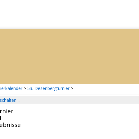
ierkalender
>
53. Desenbergturnier
>
schalten ...
rnier
l
gebnisse